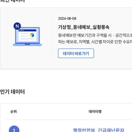
최신 데이터
2026-08-08
기상청_동네예보_실황풍속
동네예보란 예보기간과 구역을 시ㆍ공간적으로
하는 예보로, 지역별, 시간별 차이로 인한 수
하기 위해 전국을 5km * 5km 간격의 격자(동서 
데이터 바로가기
남북 253(1.265km)), 총 37,697개로 나누어, 
단위의 행정구역 중심으로 상세한 날씨를 제공
인기 데이터
순위
데이터명
1
행정안전부_긴급재난문자