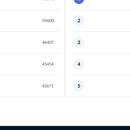
2
59600
3
46407
4
45454
5
42671