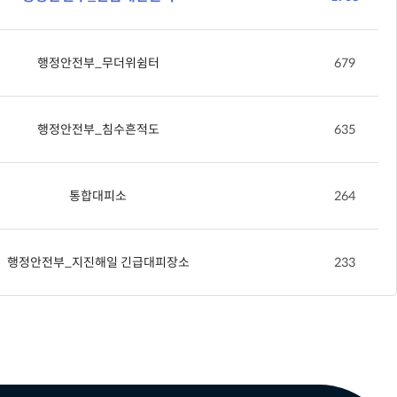
행정안전부_무더위쉼터
679
행정안전부_침수흔적도
635
통합대피소
264
행정안전부_지진해일 긴급대피장소
233