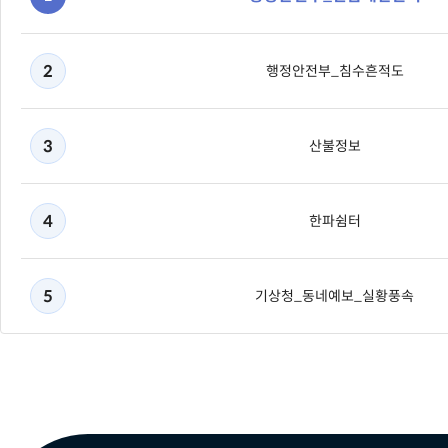
2
행정안전부_침수흔적도
3
산불정보
4
한파쉼터
5
기상청_동네예보_실황풍속