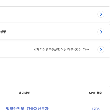
상황
방재기상관측(AWS)이란 태풍·홍수·가뭄 등 기상현상에 따른 자연재해를 막기 위해 실시하는 지상관측으로 관측 공백 해소 및 국지적인 기상 현상을 파악하기 위하여 전국에 자동기상관측장비(AWS, Automatic Weather System)를 설치하여 자동으로 관측
데이터명
API신청수
행정안전부_긴급재난문자
1706