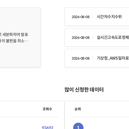
시간저수지수위
2026-08-08
 세분화하여 발표
실시간고속도로정체
2026-08-08
요자의 불편을 최소화
149(745km) ×
3시간 마다 읍, 면, 동
기상청_AWS일자료
2026-08-08
많이 신청한 데이터
조회수
순위
1
93692