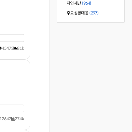
자연재난
(964)
주요상황대응
(297)
45473
81k
12642
274k