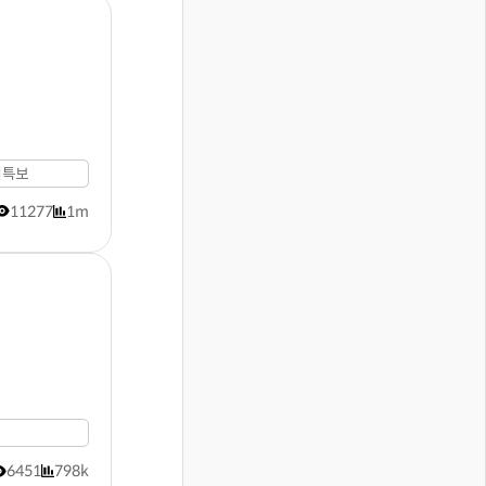
비특보
11277
1m
6451
798k