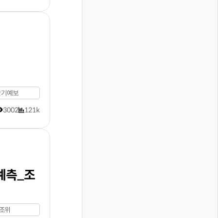
단기예보
3002
121k
예측_조
#조위