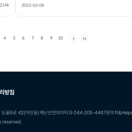
214k
2023-03-08
4
5
6
7
8
9
10
리방침
 도움6로 42(어진동)
재난안전데이터과 044-205-4467
문의처&Helpde
 reserved.