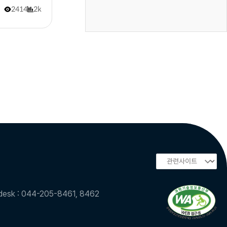
2414
2k
sk : 044-205-8461, 8462