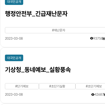
대국민공개
행정안전부_긴급재난문자
#재난문자
2023-03-08
93758
대국민공개
기상청_동네예보_실황풍속
#단기예보
#초단기실황
#초단기예보
2023-03-08
42687