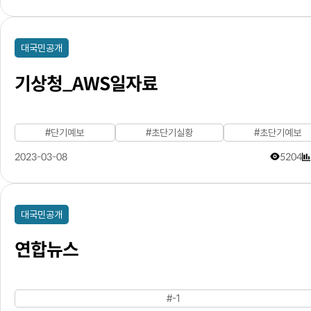
대국민공개
기상청_AWS일자료
#단기예보
#초단기실황
#초단기예보
2023-03-08
5204
대국민공개
연합뉴스
#-1