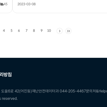
0
45
2023-03-08
4
5
6
7
8
9
10
리방침
 도움6로 42(어진동)
재난안전데이터과 044-205-4467
문의처&Helpde
 reserved.