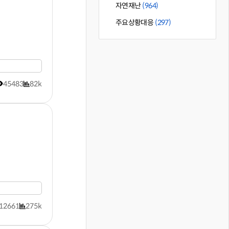
자연재난
(964)
주요상황대응
(297)
45483
82k
12661
275k