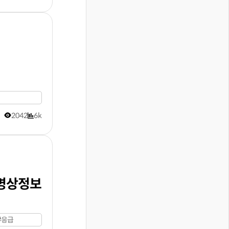
2042
6k
병상정보
#응급