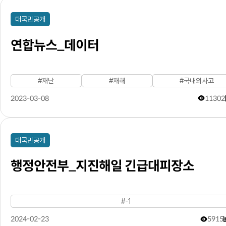
대국민공개
연합뉴스_데이터
#재난
#재해
#국내외사고
2023-03-08
11302
대국민공개
행정안전부_지진해일 긴급대피장소
#-1
2024-02-23
5915