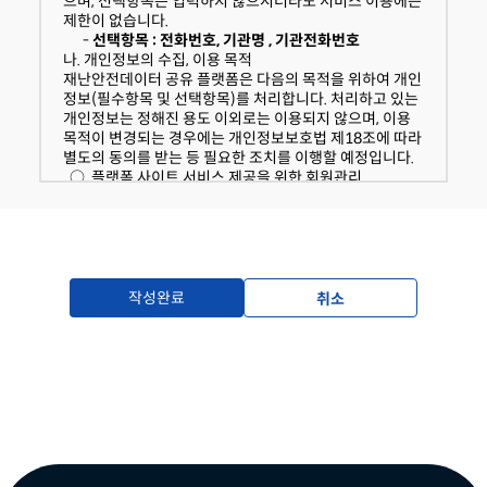
으며, 선택항목은 입력하지 않으시더라도 서비스 이용에는
의 받은 개인정보 보유ㆍ이용기간 내에서 개인정보를 처리
제한이 없습니다.
ㆍ보유합니다.
-
선택항목 : 전화번호, 기관명 , 기관전화번호
○. 재난안전데이터 공유 플랫폼 회원정보
나. 개인정보의 수집, 이용 목적
- 수집근거 : 정보주체의 동의
재난안전데이터 공유 플랫폼은 다음의 목적을 위하여 개인
보유기간 : 5년
-
정보(필수항목 및 선택항목)를 처리합니다. 처리하고 있는
라. 동의를 거부할 권리가 있다는 사실과 동의 거부에 따른
개인정보는 정해진 용도 이외로는 이용되지 않으며, 이용
불이익 내용
목적이 변경되는 경우에는 개인정보보호법 제18조에 따라
이용자는 "재난안전데이터 공유 플랫폼"에서 수집하는 개
별도의 동의를 받는 등 필요한 조치를 이행할 예정입니다.
인정보에 대해 동의를 거부할 권리가 있으며, 동의 거부 시
○. 플랫폼 사이트 서비스 제공을 위한 회원관리
에는 회원가입 및 재난안전데이터 공유 플랫폼 서비스 이
• 선택 목적
용이 제한됩니다.
- 재난안전데이터 공유 플랫폼 및 데이터 활용 관련 정
보 제공
동의함
동의하지않음
- 재난안전데이터 활용현황 조사
• 선택 목적에 동의하지 않는 경우, 플랫폼 및 데이터 활
용 관련 정보 제공과 활용 현황조사 대상에서 제외됩니다.
작성완료
취소
다. 개인정보의 처리 및 보유기간
재난안전데이터 공유 플랫폼은 법령에 따른 개인정보 보유
ㆍ이용기간 또는 정보주체로부터 개인정보를 수집 시에 동
의 받은 개인정보 보유ㆍ이용기간 내에서 개인정보를 처리
ㆍ보유합니다.
○. 재난안전데이터 공유 플랫폼 회원정보