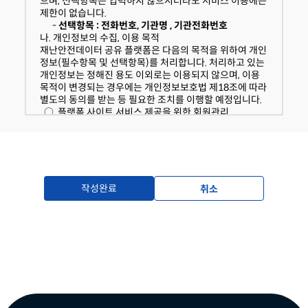
으며, 선택항목은 입력하지 않으시더라도 서비스 이용에는
의 받은 개인정보 보유ㆍ이용기간 내에서 개인정보를 처리
제한이 없습니다.
ㆍ보유합니다.
-
선택항목 : 전화번호, 기관명 , 기관전화번호
○. 재난안전데이터 공유 플랫폼 회원정보
나. 개인정보의 수집, 이용 목적
- 수집근거 : 정보주체의 동의
재난안전데이터 공유 플랫폼은 다음의 목적을 위하여 개인
보유기간 : 5년
-
정보(필수항목 및 선택항목)를 처리합니다. 처리하고 있는
라. 동의를 거부할 권리가 있다는 사실과 동의 거부에 따른
개인정보는 정해진 용도 이외로는 이용되지 않으며, 이용
불이익 내용
목적이 변경되는 경우에는 개인정보보호법 제18조에 따라
이용자는 "재난안전데이터 공유 플랫폼"에서 수집하는 개
별도의 동의를 받는 등 필요한 조치를 이행할 예정입니다.
인정보에 대해 동의를 거부할 권리가 있으며, 동의 거부 시
○. 플랫폼 사이트 서비스 제공을 위한 회원관리
에는 회원가입 및 재난안전데이터 공유 플랫폼 서비스 이
• 선택 목적
용이 제한됩니다.
- 재난안전데이터 공유 플랫폼 및 데이터 활용 관련 정
보 제공
동의함
동의하지않음
- 재난안전데이터 활용현황 조사
• 선택 목적에 동의하지 않는 경우, 플랫폼 및 데이터 활
용 관련 정보 제공과 활용 현황조사 대상에서 제외됩니다.
작성완료
취소
다. 개인정보의 처리 및 보유기간
재난안전데이터 공유 플랫폼은 법령에 따른 개인정보 보유
ㆍ이용기간 또는 정보주체로부터 개인정보를 수집 시에 동
의 받은 개인정보 보유ㆍ이용기간 내에서 개인정보를 처리
ㆍ보유합니다.
○. 재난안전데이터 공유 플랫폼 회원정보